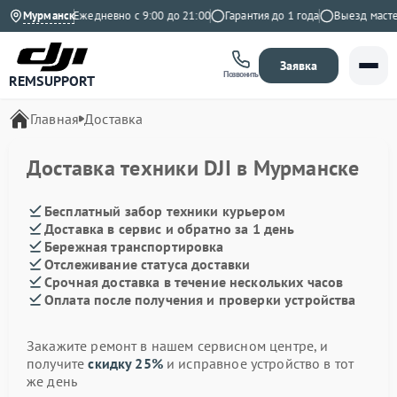
 на Яндекс
Мурманск
Ежедневно с 9:00 до 21:00
Гарантия до 1 года
Выезд мастер
Заявка
Позвонить
REMSUPPORT
Главная
Доставка
Доставка техники DJI в Мурманске
Бесплатный забор техники курьером
Доставка в сервис и обратно за 1 день
Бережная транспортировка
Отслеживание статуса доставки
Срочная доставка в течение нескольких часов
Оплата после получения и проверки устройства
Закажите ремонт в нашем сервисном центре, и
получите
скидку 25%
и исправное устройство в тот
же день