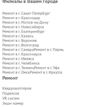
Филиалы в Вашем городе
Ремонт в г.
Санкт-Петербург
Ремонт в г.
Краснодар
Ремонт в г.
Ростов-на-Дону
Ремонт в г.
Новосибирск
Ремонт в г.
Екатеринбург
Ремонт в г.
Казань
Ремонт в г.
Воронеж
Ремонт в г.
Волгоград
Ремонт в г.
Самара
Ремонт в г.
Пермь
Ремонт в г.
Красноярск
Ремонт в г.
Ижевск
Ремонт в г.
Челябинск
Ремонт в г.
Тюмень
Ремонт в г.
Уфа
Ремонт в г.
Омск
Ремонт в г.
Иркутск
Ремонт в г.
Ярославль
Ремонт
Ремонт в г.
Саратов
Ремонт в г.
Барнаул
Квадрокоптеров
Ремонт в г.
Тольятти
Подвесов
Ремонт в г.
Хабаровск
VR систем
Ремонт в г.
Томск
Экшн-камер
Ремонт в г.
Ульяновск