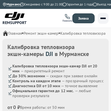
.9 на Яндекс
Мурманск
Ежедневно с 9:00 до 21:00
Гарантия до 1 года
Выезд масте
Заявка
Позвонить
REMSUPPORT
Главная
Ремонт экшн-камер
Калибровка тепловизора
Калибровка тепловизора
экшн-камеры
DJI
в Мурманске
Калибровка тепловизора экшн-камер DJI от 20
мин
— приоритетный ремонт
До 30% экономии
— скидки при заявке онлайн
Контроль на каждом этапе
— прозрачный процесс
Диагностика DJI от 10 мин
— точное выявление
Официальная гарантия до 12 мес.
— любые
проверки результата
от 0 ₽
Время работы: от 30 мин