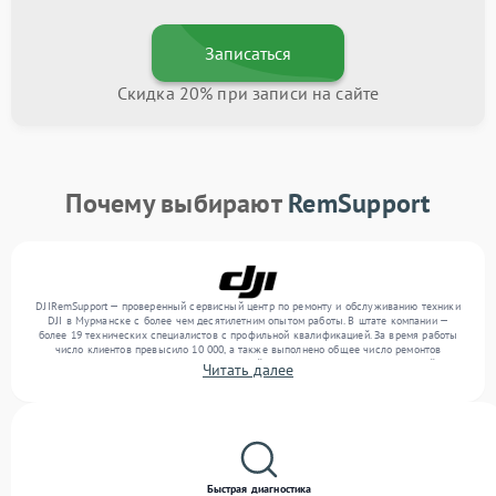
Записаться
Скидка 20% при записи на сайте
Почему выбирают
RemSupport
DJIRemSupport — проверенный сервисный центр по ремонту и обслуживанию техники
DJI в Мурманске с более чем десятилетним опытом работы. В штате компании —
более 19 технических специалистов с профильной квалификацией. За время работы
число клиентов превысило 10 000, а также выполнено общее число ремонтов
превысило 12 000. Ежемесячно в сервисный центр поступает более 300 устройств,
Читать далее
включая , , . Мы беремся за задачи любой сложности и поддерживаем высокий
стандарт качества благодаря отлаженным процессам ремонта.
Быстрая диагностика