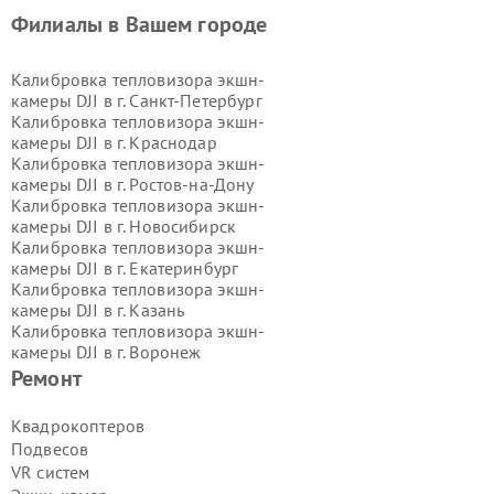
Филиалы в Вашем городе
Калибровка тепловизора экшн-
камеры DJI в г.
Санкт-Петербург
Калибровка тепловизора экшн-
камеры DJI в г.
Краснодар
Калибровка тепловизора экшн-
камеры DJI в г.
Ростов-на-Дону
Калибровка тепловизора экшн-
камеры DJI в г.
Новосибирск
Калибровка тепловизора экшн-
камеры DJI в г.
Екатеринбург
Калибровка тепловизора экшн-
камеры DJI в г.
Казань
Калибровка тепловизора экшн-
камеры DJI в г.
Воронеж
Калибровка тепловизора экшн-
Ремонт
камеры DJI в г.
Волгоград
Калибровка тепловизора экшн-
Квадрокоптеров
камеры DJI в г.
Самара
Подвесов
Калибровка тепловизора экшн-
VR систем
камеры DJI в г.
Пермь