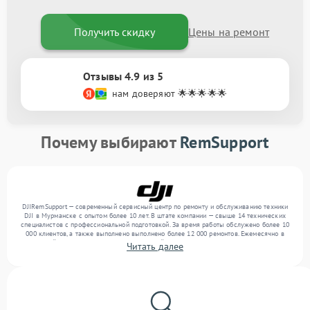
Получить скидку
Цены на ремонт
Отзывы 4.9 из 5
нам доверяют 🌟🌟🌟🌟🌟
Почему выбирают
RemSupport
DJIRemSupport — современный сервисный центр по ремонту и обслуживанию техники
DJI в Мурманске с опытом более 10 лет. В штате компании — свыше 14 технических
специалистов с профессиональной подготовкой. За время работы обслужено более 10
000 клиентов, а также выполнено выполнено более 12 000 ремонтов. Ежемесячно в
сервисный центр поступает более 300 устройств, включая , , . Мы устраняем поломки
Читать далее
любой сложности и предлагаем стабильный уровень сервиса благодаря отлаженным
процессам ремонта.