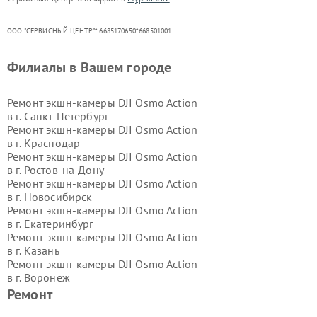
ООО "СЕРВИСНЫЙ ЦЕНТР"* 6685170650*668501001
Филиалы в Вашем городе
Ремонт экшн-камеры DJI Osmo Action
в г.
Санкт-Петербург
Ремонт экшн-камеры DJI Osmo Action
в г.
Краснодар
Ремонт экшн-камеры DJI Osmo Action
в г.
Ростов-на-Дону
Ремонт экшн-камеры DJI Osmo Action
в г.
Новосибирск
Ремонт экшн-камеры DJI Osmo Action
в г.
Екатеринбург
Ремонт экшн-камеры DJI Osmo Action
в г.
Казань
Ремонт экшн-камеры DJI Osmo Action
в г.
Воронеж
Ремонт экшн-камеры DJI Osmo Action
Ремонт
в г.
Волгоград