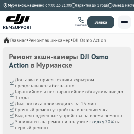
а Яндекс
Мурманск
Ежедневно с 9:00 до 21:00
Гарантия до 1 года
Выезд мастера
Заявка
Позвонить
REMSUPPORT
Главная
Ремонт экшн-камер
DJI Osmo Action
Ремонт экшн-камеры
DJI Osmo
Action
в Мурманске
Доставка и приём техники курьером
предоставляется бесплатно
Гарантийное и постгарантийное обслуживание до
1 года
Диагностика производится за 15 мин
Срочный ремонт устройства в течении часа
Выдаём подменные устройства на время ремонта
Запишитесь на ремонт и получите
скидку 20%
на
первый ремонт