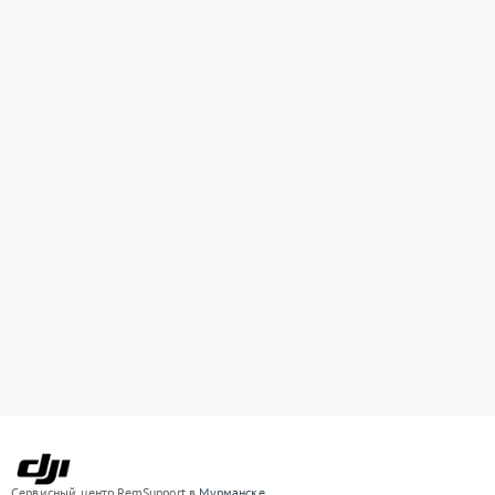
Сервисный центр RemSupport в
Мурманске