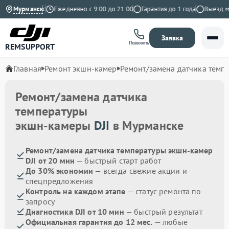
4.9 на Яндекс
Мурманск
Ежедневно с 9:00 до 21:00
Гарантия до 1 года
Выезд мас
Заявка
Позвонить
REMSUPPORT
Главная
Ремонт экшн-камер
Ремонт/замена датчика темп
Ремонт/замена датчика
температуры
экшн-камеры
DJI
в Мурманске
Ремонт/замена датчика температуры экшн-камер
DJI от 20 мин
— быстрый старт работ
До 30% экономии
— всегда свежие акции и
спецпредложения
Контроль на каждом этапе
— статус ремонта по
запросу
Диагностика DJI от 10 мин
— быстрый результат
Официальная гарантия до 12 мес.
— любые