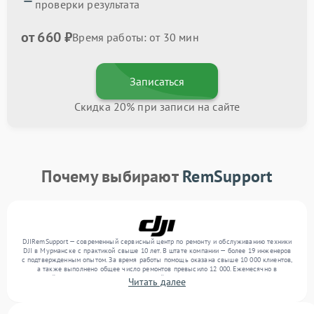
проверки результата
от 660 ₽
Время работы: от 30 мин
Записаться
Скидка 20% при записи на сайте
Почему выбирают
RemSupport
DJIRemSupport — современный сервисный центр по ремонту и обслуживанию техники
DJI в Мурманске с практикой свыше 10 лет. В штате компании — более 19 инженеров
с подтвержденным опытом. За время работы помощь оказана свыше 10 000 клиентов,
а также выполнено общее число ремонтов превысило 12 000. Ежемесячно в
сервисный центр поступает более 300 устройств, включая , , . Мы работаем с широким
Читать далее
спектром неисправностей и гарантируем высокое качество обслуживания благодаря
отлаженным процессам ремонта.