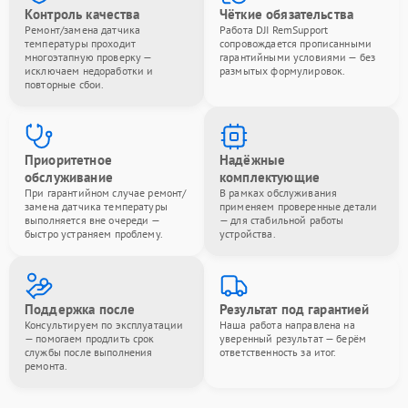
Контроль качества
Чёткие обязательства
Ремонт/замена датчика
Работа DJI RemSupport
температуры проходит
сопровождается прописанными
многоэтапную проверку —
гарантийными условиями — без
исключаем недоработки и
размытых формулировок.
повторные сбои.
Приоритетное
Надёжные
обслуживание
комплектующие
При гарантийном случае ремонт/
В рамках обслуживания
замена датчика температуры
применяем проверенные детали
выполняется вне очереди —
— для стабильной работы
быстро устраняем проблему.
устройства.
Поддержка после
Результат под гарантией
Консультируем по эксплуатации
Наша работа направлена на
— помогаем продлить срок
уверенный результат — берём
службы после выполнения
ответственность за итог.
ремонта.