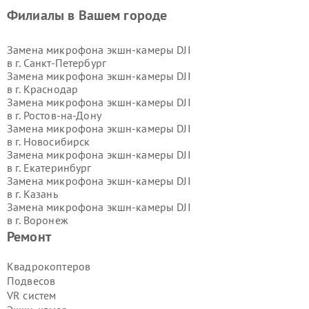
Филиалы в Вашем городе
Замена микрофона экшн-камеры DJI
в г.
Санкт-Петербург
Замена микрофона экшн-камеры DJI
в г.
Краснодар
Замена микрофона экшн-камеры DJI
в г.
Ростов-на-Дону
Замена микрофона экшн-камеры DJI
в г.
Новосибирск
Замена микрофона экшн-камеры DJI
в г.
Екатеринбург
Замена микрофона экшн-камеры DJI
в г.
Казань
Замена микрофона экшн-камеры DJI
в г.
Воронеж
Замена микрофона экшн-камеры DJI
Ремонт
в г.
Волгоград
Замена микрофона экшн-камеры DJI
Квадрокоптеров
в г.
Самара
Подвесов
Замена микрофона экшн-камеры DJI
VR систем
в г.
Пермь