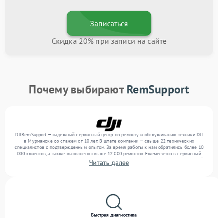
Записаться
Скидка 20% при записи на сайте
Почему выбирают
RemSupport
DJIRemSupport — надежный сервисный центр по ремонту и обслуживанию техники DJI
в Мурманске со стажем от 10 лет. В штате компании — свыше 22 технических
специалистов с подтвержденным опытом. За время работы к нам обратились более 10
000 клиентов, а также выполнено свыше 12 000 ремонтов. Ежемесячно в сервисный
центр поступает свыше 300 единиц техники, включая , , . Мы беремся за задачи любой
Читать далее
сложности и гарантируем высокое качество обслуживания благодаря опыту
команды.
Быстрая диагностика