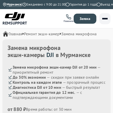
4.9 на Яндекс
Мурманск
Ежедневно с 9:00 до 21:00
Гарантия до 1 года
Выезд мас
Заявка
Позвонить
REMSUPPORT
Главная
Ремонт экшн-камер
Замена микрофона
Замена микрофона
экшн-камеры
DJI
в Мурманске
Замена микрофона экшн-камер DJI от 20 мин
—
приоритетный ремонт
До 30% экономии
— скидки при заявке онлайн
Контроль на каждом этапе
— прозрачный процесс
Диагностика DJI от 10 мин
— быстрый результат
Официальная гарантия до 12 мес.
— с
подтверждающими документами
от 880 ₽
Время работы: от 30 мин