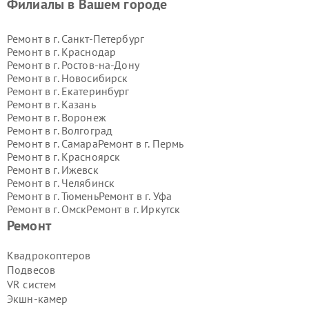
Филиалы в Вашем городе
Ремонт в г.
Санкт-Петербург
Ремонт в г.
Краснодар
Ремонт в г.
Ростов-на-Дону
Ремонт в г.
Новосибирск
Ремонт в г.
Екатеринбург
Ремонт в г.
Казань
Ремонт в г.
Воронеж
Ремонт в г.
Волгоград
Ремонт в г.
Самара
Ремонт в г.
Пермь
Ремонт в г.
Красноярск
Ремонт в г.
Ижевск
Ремонт в г.
Челябинск
Ремонт в г.
Тюмень
Ремонт в г.
Уфа
Ремонт в г.
Омск
Ремонт в г.
Иркутск
Ремонт в г.
Ярославль
Ремонт
Ремонт в г.
Саратов
Ремонт в г.
Барнаул
Квадрокоптеров
Ремонт в г.
Тольятти
Подвесов
Ремонт в г.
Хабаровск
VR систем
Ремонт в г.
Томск
Экшн-камер
Ремонт в г.
Ульяновск