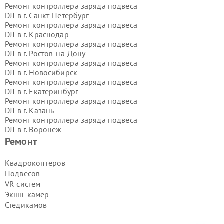
Ремонт контроллера заряда подвеса
DJI в г.
Санкт-Петербург
Ремонт контроллера заряда подвеса
DJI в г.
Краснодар
Ремонт контроллера заряда подвеса
DJI в г.
Ростов-на-Дону
Ремонт контроллера заряда подвеса
DJI в г.
Новосибирск
Ремонт контроллера заряда подвеса
DJI в г.
Екатеринбург
Ремонт контроллера заряда подвеса
DJI в г.
Казань
Ремонт контроллера заряда подвеса
DJI в г.
Воронеж
Ремонт контроллера заряда подвеса
Ремонт
DJI в г.
Волгоград
Ремонт контроллера заряда подвеса
Квадрокоптеров
DJI в г.
Самара
Подвесов
Ремонт контроллера заряда подвеса
VR систем
DJI в г.
Пермь
Экшн-камер
Ремонт контроллера заряда подвеса
Стедикамов
DJI в г.
Красноярск
Ремонт контроллера заряда подвеса