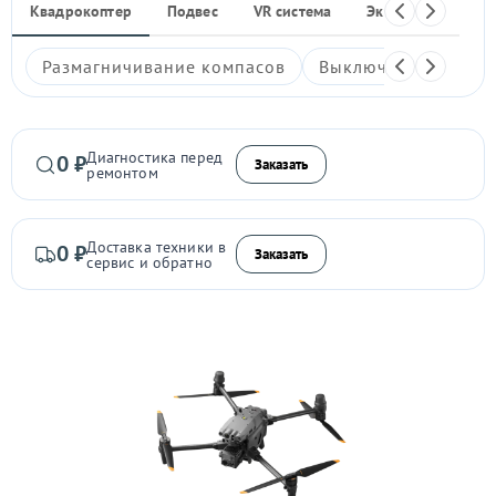
Квадрокоптер
Подвес
VR система
Экшен-камера
Размагничивание компасов
Выключается
Гл
Диагностика перед
0 ₽
Заказать
ремонтом
Доставка техники в
0 ₽
Заказать
сервис и обратно