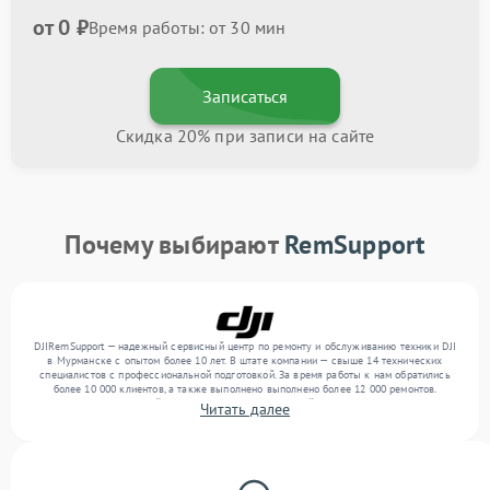
от 0 ₽
Время работы: от 30 мин
Записаться
Скидка 20% при записи на сайте
Почему выбирают
RemSupport
DJIRemSupport — надежный сервисный центр по ремонту и обслуживанию техники DJI
в Мурманске с опытом более 10 лет. В штате компании — свыше 14 технических
специалистов с профессиональной подготовкой. За время работы к нам обратились
более 10 000 клиентов, а также выполнено выполнено более 12 000 ремонтов.
Ежемесячно в сервисный центр поступает от 300 устройств, включая , , . Мы беремся
Читать далее
за задачи любой сложности и обеспечиваем надежный результат благодаря
отлаженным процессам ремонта.