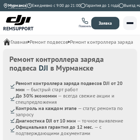
.9 на Яндекс
Мурманск
Ежедневно с 9:00 до 21:00
Гарантия до 1 года
Выезд маст
Заявка
Позвонить
REMSUPPORT
Главная
Ремонт подвесов
Ремонт контроллера заряда
Ремонт контроллера заряда
подвеса
DJI
в Мурманске
Ремонт контроллера заряда подвесов DJI от 20
мин
— быстрый старт работ
До 30% экономии
— всегда свежие акции и
спецпредложения
Контроль на каждом этапе
— статус ремонта по
запросу
Диагностика DJI от 10 мин
— точное выявление
Официальная гарантия до 12 мес.
— с
подтверждающими документами