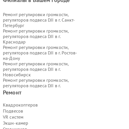
Филиалы в Вашем городе
Ремонт регулировки громкости,
регуляторов подвеса DJI в г.
Санкт-
Петербург
Ремонт регулировки громкости,
регуляторов подвеса DJI в г.
Краснодар
Ремонт регулировки громкости,
регуляторов подвеса DJI в г.
Ростов-
на-Дону
Ремонт регулировки громкости,
регуляторов подвеса DJI в г.
Новосибирск
Ремонт регулировки громкости,
регуляторов подвеса DJI в г.
Екатеринбург
Ремонт
Ремонт регулировки громкости,
регуляторов подвеса DJI в г.
Казань
Квадрокоптеров
Ремонт регулировки громкости,
Подвесов
регуляторов подвеса DJI в г.
Воронеж
VR систем
Ремонт регулировки громкости,
Экшн-камер
регуляторов подвеса DJI в г.