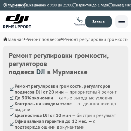
 на Яндекс
Мурманск
Ежедневно с 9:00 до 21:00
Гарантия до 1 года
Выезд мастер
Заявка
Позвонить
REMSUPPORT
Главная
Ремонт подвесов
Ремонт регулировки громкости,
Ремонт регулировки громкости,
регуляторов
подвеса
DJI
в Мурманске
Ремонт регулировки громкости, регуляторов
подвесов DJI от 20 мин
— приоритетный ремонт
До 30% экономии
— самые выгодные условия
Контроль на каждом этапе
— от диагностики до
выдачи
Диагностика DJI от 10 мин
— быстрый результат
Официальная гарантия до 12 мес.
— с
подтверждающими документами