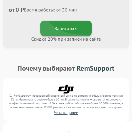
от 0 ₽
Время работы: от 30 мин
Записаться
Скидка 20% при записи на сайте
Почему выбирают
RemSupport
DJIRemSupport — проверенный сервисный центр по ремонту и обслуживанию техники
DJI в Мурманске с опытом более 10 лет. В штате компании — свыше 14 мастеров с
профессиональной подготовкой. За время работы обслужено более 10 000 клиентов, а
также выполнено свыше 12 000 ремонтов. Ежемесячно в сервисный центр поступает
от 300 устройств, включая , , . Мы выполняем ремонт различного уровня сложности и
Читать далее
обеспечиваем надежный результат благодаря опыту команды.