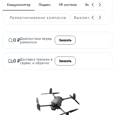
Квадрокоптер
Подвес
VR система
Экшен-камера
Размагничивание компасов
Выключается
Гл
Диагностика перед
0 ₽
Заказать
ремонтом
Доставка техники в
0 ₽
Заказать
сервис и обратно