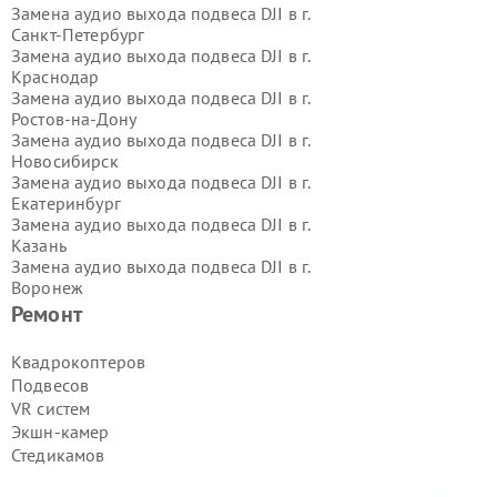
Замена аудио выхода подвеса DJI в г.
Санкт-Петербург
Замена аудио выхода подвеса DJI в г.
Краснодар
Замена аудио выхода подвеса DJI в г.
Ростов-на-Дону
Замена аудио выхода подвеса DJI в г.
Новосибирск
Замена аудио выхода подвеса DJI в г.
Екатеринбург
Замена аудио выхода подвеса DJI в г.
Казань
Замена аудио выхода подвеса DJI в г.
Воронеж
Замена аудио выхода подвеса DJI в г.
Ремонт
Волгоград
Замена аудио выхода подвеса DJI в г.
Квадрокоптеров
Самара
Подвесов
Замена аудио выхода подвеса DJI в г.
VR систем
Пермь
Экшн-камер
Замена аудио выхода подвеса DJI в г.
Стедикамов
Красноярск
Замена аудио выхода подвеса DJI в г.