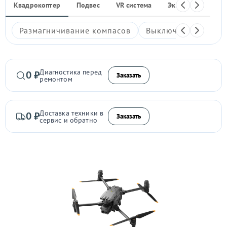
Квадрокоптер
Подвес
VR система
Экшен-камера
Размагничивание компасов
Выключается
Гл
Диагностика перед
0 ₽
Заказать
ремонтом
Доставка техники в
0 ₽
Заказать
сервис и обратно