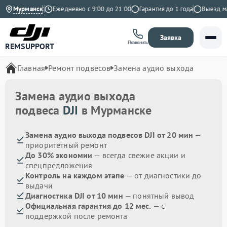
4.9 на Яндекс
Мурманск
Ежедневно с 9:00 до 21:00
Гарантия до 1 года
Выезд маст
Заявка
Позвонить
REMSUPPORT
Главная
Ремонт подвесов
Замена аудио выхода
Замена аудио выхода
подвеса
DJI
в Мурманске
Замена аудио выхода подвесов DJI от 20 мин
—
приоритетный ремонт
До 30% экономии
— всегда свежие акции и
спецпредложения
Контроль на каждом этапе
— от диагностики до
выдачи
Диагностика DJI от 10 мин
— понятный вывод
Официальная гарантия до 12 мес.
— с
поддержкой после ремонта