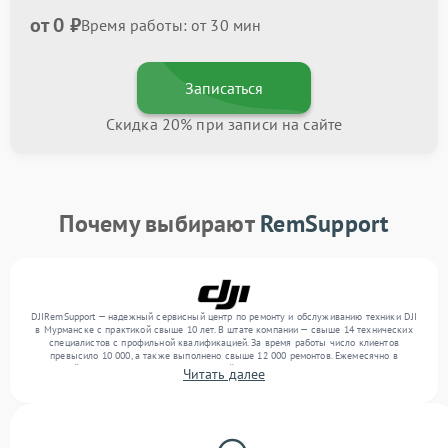
от 0 ₽
Время работы: от 30 мин
Записаться
Скидка 20% при записи на сайте
Почему выбирают
RemSupport
DJIRemSupport — надежный сервисный центр по ремонту и обслуживанию техники DJI
в Мурманске с практикой свыше 10 лет. В штате компании — свыше 14 технических
специалистов с профильной квалификацией. За время работы число клиентов
превысило 10 000, а также выполнено свыше 12 000 ремонтов. Ежемесячно в
сервисный центр поступает более 300 устройств, включая , , . Мы работаем с широким
Читать далее
спектром неисправностей и обеспечиваем надежный результат благодаря
квалификации мастеров.