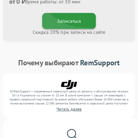
от 0 ₽
Время работы: от 30 мин
Записаться
Скидка 20% при записи на сайте
Почему выбирают
RemSupport
DJIRemSupport — современный сервисный центр по ремонту и обслуживанию техники
DJI в Мурманске со стажем от 10 лет. В штате компании — свыше 14 инженеров с
профессиональной подготовкой. За время работы обслужено более 10 000 клиентов, а
также выполнено свыше 12 000 ремонтов. Ежемесячно в сервисный центр поступает
более 300 устройств, включая , , . Мы работаем с широким спектром неисправностей и
Читать далее
предлагаем стабильный уровень сервиса благодаря квалификации мастеров.