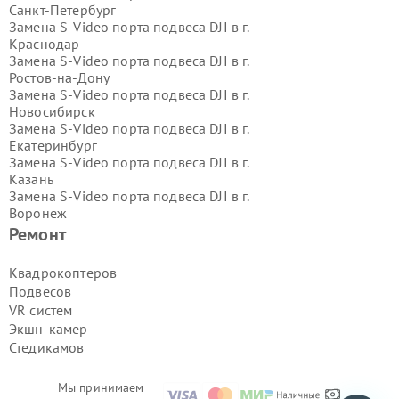
Санкт-Петербург
Замена S-Video порта подвеса DJI в г.
Краснодар
Замена S-Video порта подвеса DJI в г.
Ростов-на-Дону
Замена S-Video порта подвеса DJI в г.
Новосибирск
Замена S-Video порта подвеса DJI в г.
Екатеринбург
Замена S-Video порта подвеса DJI в г.
Казань
Замена S-Video порта подвеса DJI в г.
Воронеж
Замена S-Video порта подвеса DJI в г.
Ремонт
Волгоград
Замена S-Video порта подвеса DJI в г.
Квадрокоптеров
Самара
Подвесов
Замена S-Video порта подвеса DJI в г.
VR систем
Пермь
Экшн-камер
Замена S-Video порта подвеса DJI в г.
Стедикамов
Красноярск
Замена S-Video порта подвеса DJI в г.
Ижевск
Мы принимаем