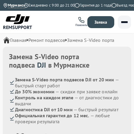
9 на Яндекс
Мурманск
Ежедневно с 9:00 до 21:00
Гарантия до 1 года
Выезд масте
Заявка
Позвонить
REMSUPPORT
Главная
Ремонт подвесов
Замена S-Video порта
Замена S-Video порта
подвеса
DJI
в Мурманске
Замена S-Video порта подвесов DJI от 20 мин
—
быстрый старт работ
До 30% экономии
— скидки при заявке онлайн
Контроль на каждом этапе
— от диагностики до
выдачи
Диагностика DJI от 10 мин
— быстрый результат
Официальная гарантия до 12 мес.
— любые
проверки результата