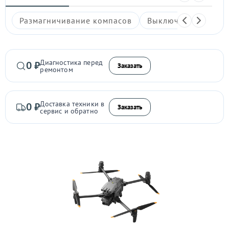
Размагничивание компасов
Выключается
Гл
Диагностика перед
0 ₽
Заказать
ремонтом
Доставка техники в
0 ₽
Заказать
сервис и обратно