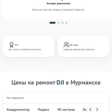
Быстрая диагностика
Выясним причину перед устранением дефекта.
13+
30 мин
лет опыта в ремонте техники
среднее время диагностики
Цены на ремонт
DJI
в Мурманске
Что сломалось?
Квадрокоптер
Подвес
VR система
Экшен-камера