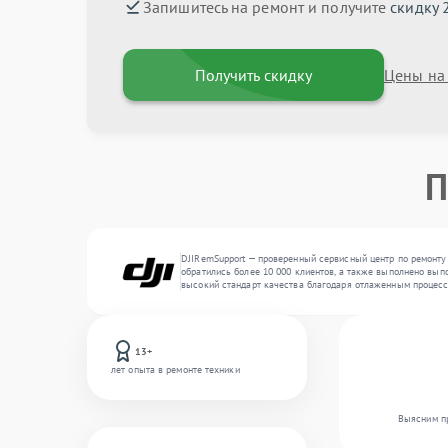
Запишитесь на ремонт и получите
скидку 
Получить скидку
Цены на
П
DJIRemSupport — проверенный сервисный центр по ремонту 
обратились более 10 000 клиентов, а также выполнено вып
высокий стандарт качества благодаря отлаженным процесс
13+
лет опыта в ремонте техники
Выясним пр