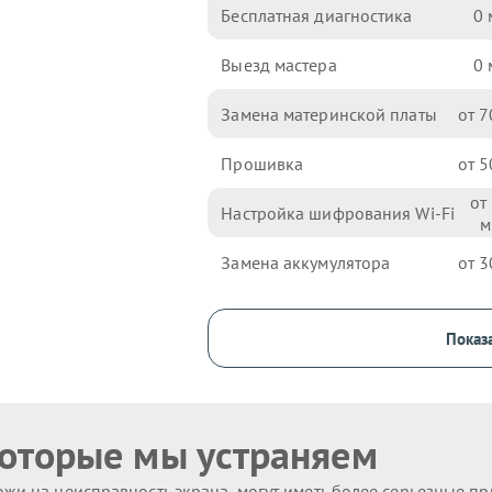
Бесплатная диагностика
0
Выезд мастера
0
Замена материнской платы
7
Прошивка
5
Настройка шифрования Wi-Fi
Замена аккумулятора
3
Показа
которые мы устраняем
жи на неисправность экрана, могут иметь более серьезные п