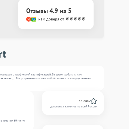
Отзывы 4.9 из 5
нам доверяют 🌟🌟🌟🌟🌟
rt
инженеров с профильной квалификацией. За время работы к нам
 включая , , . Мы устраняем поломки любой сложности и поддерживаем
50 000+
довольных клиентов по всей России
в течении 60 минут.