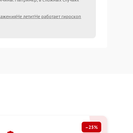
ражения
Не летит
Не работает гироскоп
–25%