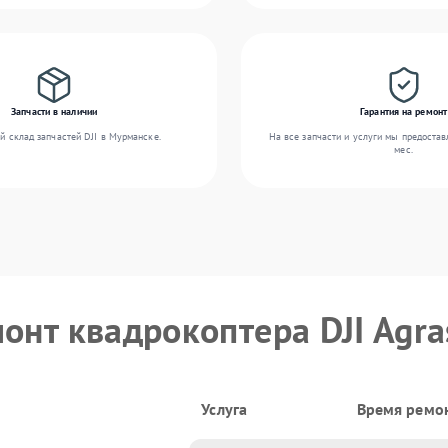
Запчасти в наличии
Гарантия на ремонт
й склад запчастей DJI в Мурманске.
На все запчасти и услуги мы предостав
мес.
онт квадрокоптера DJI Agra
Услуга
Время ремо