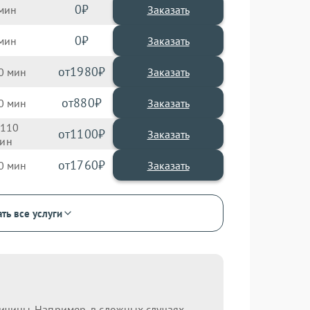
0
Заказать
0
Заказать
1980
0
880
0
110
1100
1760
0
ть все услуги
ричины. Например, в сложных случаях