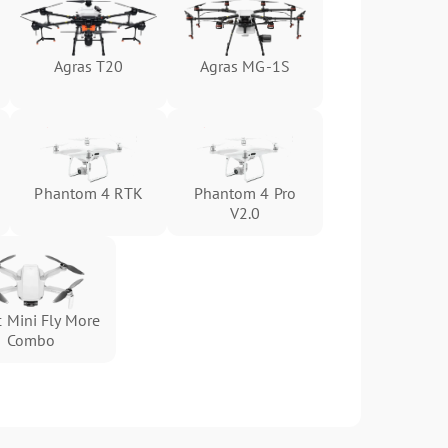
Agras T20
Agras MG-1S
Phantom 4 RTK
Phantom 4 Pro
V2.0
 Mini Fly More
Combo