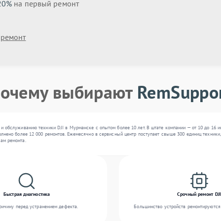
20%
на первый ремонт
 ремонт
очему выбирают
RemSuppo
и обслуживанию техники DJI в Мурманске с опытом более 10 лет. В штате компании — от 10 до 16 
олнено более 12 000 ремонтов. Ежемесячно в сервисный центр поступает свыше 300 единиц техники,
ам ремонта.
Быстрая диагностика
Срочный ремонт DJI
ичину перед устранением дефекта.
Большинство устройств ремонтируются 