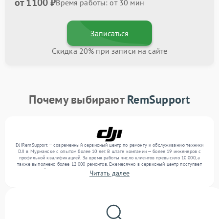
от 1100 ₽
Время работы: от 30 мин
Записаться
Скидка 20% при записи на сайте
Почему выбирают
RemSupport
DJIRemSupport — современный сервисный центр по ремонту и обслуживанию техники
DJI в Мурманске с опытом более 10 лет. В штате компании — более 19 инженеров с
профильной квалификацией. За время работы число клиентов превысило 10 000, а
также выполнено более 12 000 ремонтов. Ежемесячно в сервисный центр поступает
от 300 устройств, включая , , . Мы выполняем ремонт различного уровня сложности и
Читать далее
гарантируем высокое качество обслуживания благодаря опыту команды.