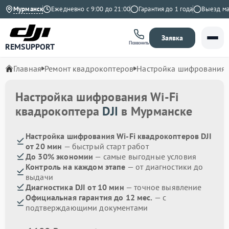
.9 на Яндекс
Мурманск
Ежедневно с 9:00 до 21:00
Гарантия до 1 года
Выезд маст
Заявка
Позвонить
REMSUPPORT
Главная
Ремонт квадрокоптеров
Настройка шифрования 
Настройка шифрования Wi-Fi
квадрокоптера
DJI
в Мурманске
Настройка шифрования Wi-Fi квадрокоптеров DJI
от 20 мин
— быстрый старт работ
До 30% экономии
— самые выгодные условия
Контроль на каждом этапе
— от диагностики до
выдачи
Диагностика DJI от 10 мин
— точное выявление
Официальная гарантия до 12 мес.
— с
подтверждающими документами