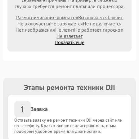
серьезные причины. Например, в сложных
случаях требуется ремонт платы или процессора.
Размагничивание компасов
Выключается
Глючит
Не включается
Не заряжается
Не подключается
Нет изображения
Не летит
Не работает гироскоп
Не взлетает
Показать еще
Этапы ремонта техники DJI
1
Заявка
Оставьте заявку на ремонт техники DJI через сайт или
по телефону. Кратко опишите неисправность, и мы
подберём удобное время для диагностики.