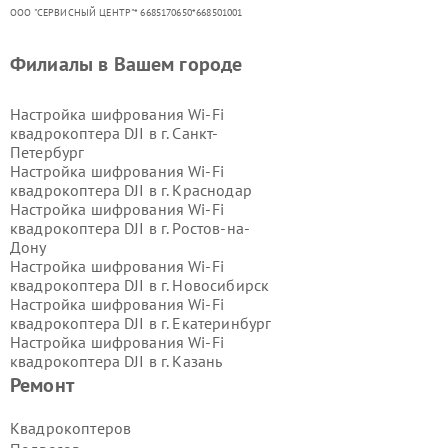
ООО "СЕРВИСНЫЙ ЦЕНТР"* 6685170650*668501001
Филиалы в Вашем городе
Настройка шифрования Wi-Fi
квадрокоптера DJI в г.
Санкт-
Петербург
Настройка шифрования Wi-Fi
квадрокоптера DJI в г.
Краснодар
Настройка шифрования Wi-Fi
квадрокоптера DJI в г.
Ростов-на-
Дону
Настройка шифрования Wi-Fi
квадрокоптера DJI в г.
Новосибирск
Настройка шифрования Wi-Fi
квадрокоптера DJI в г.
Екатеринбург
Настройка шифрования Wi-Fi
квадрокоптера DJI в г.
Казань
Настройка шифрования Wi-Fi
Ремонт
квадрокоптера DJI в г.
Воронеж
Настройка шифрования Wi-Fi
Квадрокоптеров
квадрокоптера DJI в г.
Волгоград