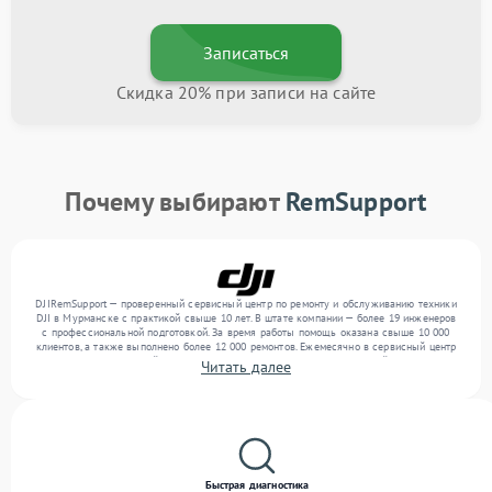
Записаться
Скидка 20% при записи на сайте
Почему выбирают
RemSupport
DJIRemSupport — проверенный сервисный центр по ремонту и обслуживанию техники
DJI в Мурманске с практикой свыше 10 лет. В штате компании — более 19 инженеров
с профессиональной подготовкой. За время работы помощь оказана свыше 10 000
клиентов, а также выполнено более 12 000 ремонтов. Ежемесячно в сервисный центр
поступает от 300 устройств, включая , , . Мы устраняем поломки любой сложности и
Читать далее
обеспечиваем надежный результат благодаря использованию современного
оборудования.
Быстрая диагностика