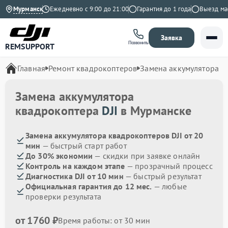
9 на Яндекс
Мурманск
Ежедневно с 9:00 до 21:00
Гарантия до 1 года
Выезд масте
Заявка
Позвонить
REMSUPPORT
Главная
Ремонт квадрокоптеров
Замена аккумулятора
Замена аккумулятора
квадрокоптера
DJI
в Мурманске
Замена аккумулятора квадрокоптеров DJI от 20
мин
— быстрый старт работ
До 30% экономии
— скидки при заявке онлайн
Контроль на каждом этапе
— прозрачный процесс
Диагностика DJI от 10 мин
— быстрый результат
Официальная гарантия до 12 мес.
— любые
проверки результата
от 1760 ₽
Время работы: от 30 мин