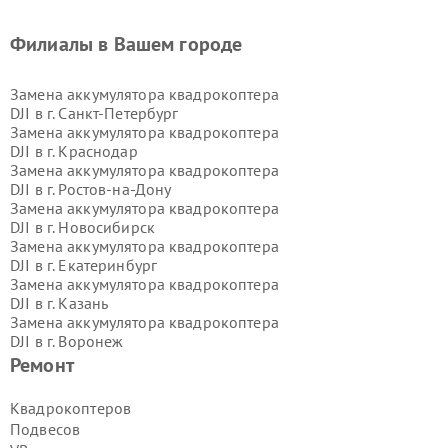
Филиалы в Вашем городе
Замена аккумулятора квадрокоптера
DJI в г.
Санкт-Петербург
Замена аккумулятора квадрокоптера
DJI в г.
Краснодар
Замена аккумулятора квадрокоптера
DJI в г.
Ростов-на-Дону
Замена аккумулятора квадрокоптера
DJI в г.
Новосибирск
Замена аккумулятора квадрокоптера
DJI в г.
Екатеринбург
Замена аккумулятора квадрокоптера
DJI в г.
Казань
Замена аккумулятора квадрокоптера
DJI в г.
Воронеж
Замена аккумулятора квадрокоптера
Ремонт
DJI в г.
Волгоград
Замена аккумулятора квадрокоптера
Квадрокоптеров
DJI в г.
Самара
Подвесов
Замена аккумулятора квадрокоптера