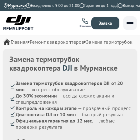
.9 на Яндекс
Мурманск
Ежедневно с 9:00 до 21:00
Гарантия до 1 года
Выезд масте
Заявка
Позвонить
REMSUPPORT
Главная
Ремонт квадрокоптеров
Замена термотрубок
Замена термотрубок
квадрокоптера
DJI
в Мурманске
Замена термотрубок квадрокоптеров DJI от 20
мин
— экспресс-обслуживание
До 30% экономии
— всегда свежие акции и
спецпредложения
Контроль на каждом этапе
— прозрачный процесс
Диагностика DJI от 10 мин
— быстрый результат
Официальная гарантия до 12 мес.
— любые
проверки результата