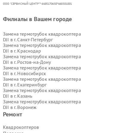
ООО "СЕРВИСНЫЙ ЦЕНТР"* 6685170650*668501001
Филиалы в Вашем городе
Замена термотрубок квадрокоптера
DJI в г.
Санкт-Петербург
Замена термотрубок квадрокоптера
DJI в г.
Краснодар
Замена термотрубок квадрокоптера
DJI в г.
Ростов-на-Дону
Замена термотрубок квадрокоптера
DJI в г.
Новосибирск
Замена термотрубок квадрокоптера
DJI в г.
Екатеринбург
Замена термотрубок квадрокоптера
DJI в г.
Казань
Замена термотрубок квадрокоптера
DJI в г.
Воронеж
Замена термотрубок квадрокоптера
Ремонт
DJI в г.
Волгоград
Замена термотрубок квадрокоптера
Квадрокоптеров
DJI в г.
Самара