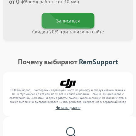
от 0 ₽
Время работы: от 30 мин
Записаться
Скидка 20% при записи на сайте
Почему выбирают
RemSupport
DJIRemSupport — экспертный сервисный центр по ремонту и обслуживанию техники
DJI в Мурманске со стажем от 10 лет. В штате компании — свыше 14 инженеров с
подтвержденным опытом. За время работы помощь оказана свыше 10 000 клиентов, а
также выполнено выполнено более 12 000 ремонтов. Ежемесячно в сервисный центр
поступает свыше 300 единиц техники, включая , , . Мы работаем с широким спектром
Читать далее
неисправностей и обеспечиваем надежный результат благодаря опыту команды.