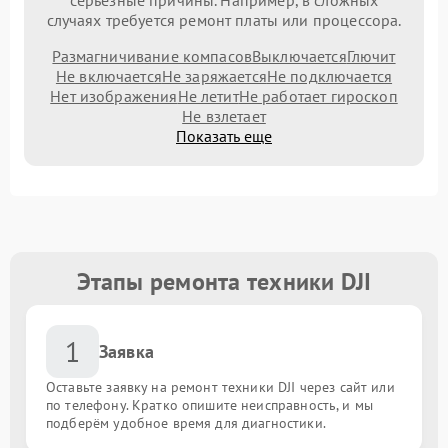
серьезные причины. Например, в сложных
случаях требуется ремонт платы или процессора.
Размагничивание компасов
Выключается
Глючит
Не включается
Не заряжается
Не подключается
Нет изображения
Не летит
Не работает гироскоп
Не взлетает
Показать еще
Этапы ремонта техники DJI
1
Заявка
Оставьте заявку на ремонт техники DJI через сайт или
по телефону. Кратко опишите неисправность, и мы
подберём удобное время для диагностики.