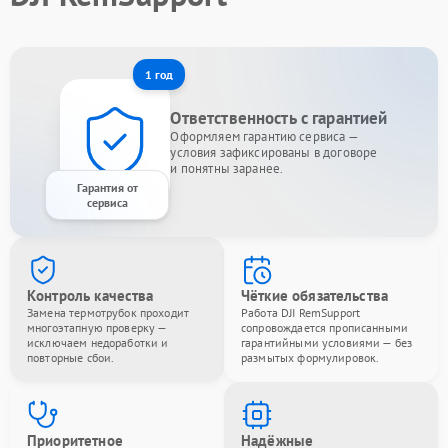
1 год
Ответственность с гарантией
Оформляем гарантию сервиса —
условия зафиксированы в договоре
и понятны заранее.
Гарантия от
сервиса
Контроль качества
Чёткие обязательства
Замена термотрубок проходит
Работа DJI RemSupport
многоэтапную проверку —
сопровождается прописанными
исключаем недоработки и
гарантийными условиями — без
повторные сбои.
размытых формулировок.
Приоритетное
Надёжные