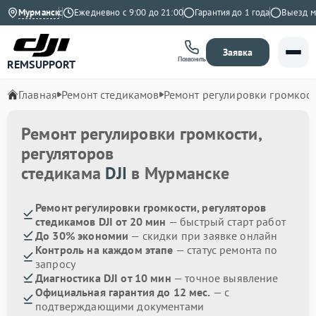
4.9 на Яндекс
Мурманск
Ежедневно с 9:00 до 21:00
Гарантия до 1 года
Выезд мас
Заявка
Позвонить
REMSUPPORT
Главная
Ремонт стедикамов
Ремонт регулировки громкост
Ремонт регулировки громкости,
регуляторов
стедикама
DJI
в Мурманске
Ремонт регулировки громкости, регуляторов
стедикамов DJI от 20 мин
— быстрый старт работ
До 30% экономии
— скидки при заявке онлайн
Контроль на каждом этапе
— статус ремонта по
запросу
Диагностика DJI от 10 мин
— точное выявление
Официальная гарантия до 12 мес.
— с
подтверждающими документами