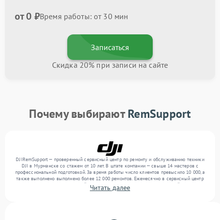
от 0 ₽
Время работы: от 30 мин
Записаться
Скидка 20% при записи на сайте
Почему выбирают
RemSupport
DJIRemSupport — проверенный сервисный центр по ремонту и обслуживанию техники
DJI в Мурманске со стажем от 10 лет. В штате компании — свыше 14 мастеров с
профессиональной подготовкой. За время работы число клиентов превысило 10 000, а
также выполнено выполнено более 12 000 ремонтов. Ежемесячно в сервисный центр
поступает более 300 обращений, включая , , . Мы беремся за задачи любой сложности
Читать далее
и поддерживаем высокий стандарт качества благодаря отлаженным процессам
ремонта.