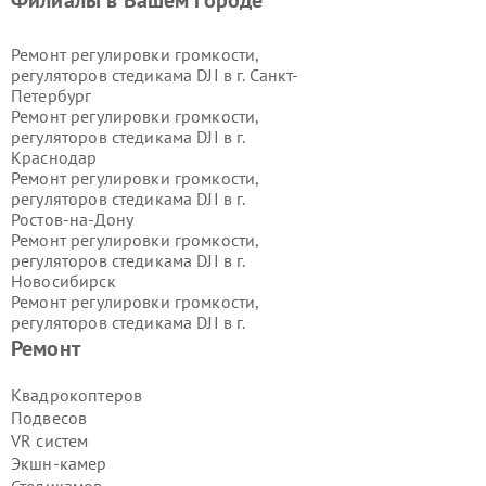
Филиалы в Вашем городе
Ремонт регулировки громкости,
регуляторов стедикама DJI в г.
Санкт-
Петербург
Ремонт регулировки громкости,
регуляторов стедикама DJI в г.
Краснодар
Ремонт регулировки громкости,
регуляторов стедикама DJI в г.
Ростов-на-Дону
Ремонт регулировки громкости,
регуляторов стедикама DJI в г.
Новосибирск
Ремонт регулировки громкости,
регуляторов стедикама DJI в г.
Екатеринбург
Ремонт
Ремонт регулировки громкости,
регуляторов стедикама DJI в г.
Казань
Квадрокоптеров
Ремонт регулировки громкости,
Подвесов
регуляторов стедикама DJI в г.
VR систем
Воронеж
Экшн-камер
Ремонт регулировки громкости,