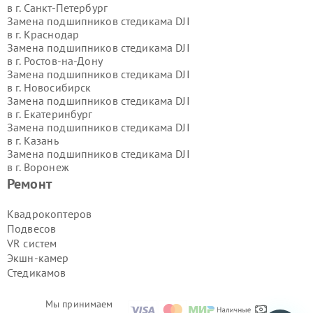
в г.
Санкт-Петербург
Замена подшипников стедикама DJI
в г.
Краснодар
Замена подшипников стедикама DJI
в г.
Ростов-на-Дону
Замена подшипников стедикама DJI
в г.
Новосибирск
Замена подшипников стедикама DJI
в г.
Екатеринбург
Замена подшипников стедикама DJI
в г.
Казань
Замена подшипников стедикама DJI
в г.
Воронеж
Замена подшипников стедикама DJI
Ремонт
в г.
Волгоград
Замена подшипников стедикама DJI
Квадрокоптеров
в г.
Самара
Подвесов
Замена подшипников стедикама DJI
VR систем
в г.
Пермь
Экшн-камер
Замена подшипников стедикама DJI
Стедикамов
в г.
Красноярск
Замена подшипников стедикама DJI
в г.
Ижевск
Мы принимаем