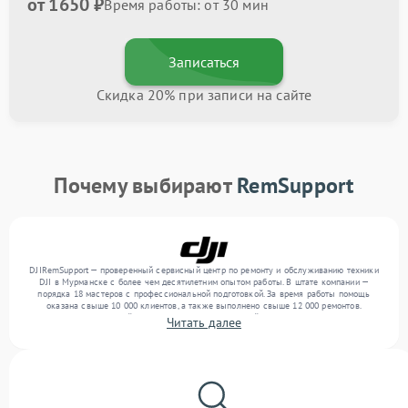
от 1650 ₽
Время работы: от 30 мин
Записаться
Скидка 20% при записи на сайте
Почему выбирают
RemSupport
DJIRemSupport — проверенный сервисный центр по ремонту и обслуживанию техники
DJI в Мурманске с более чем десятилетним опытом работы. В штате компании —
порядка 18 мастеров с профессиональной подготовкой. За время работы помощь
оказана свыше 10 000 клиентов, а также выполнено свыше 12 000 ремонтов.
Ежемесячно в сервисный центр поступает от 300 устройств, включая , , . Мы работаем
Читать далее
с широким спектром неисправностей и обеспечиваем надежный результат благодаря
использованию современного оборудования.