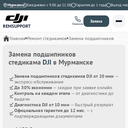
9 на Яндекс
Мурманск
Ежедневно с 9:00 до 21:00
Гарантия до 1 года
Выезд масте
Заявка
Позвонить
REMSUPPORT
Главная
Ремонт стедикамов
Замена подшипников
Замена подшипников
стедикама
DJI
в Мурманске
Замена подшипников стедикамов DJI от 20 мин
—
экспресс-обслуживание
До 30% экономии
— скидки при заявке онлайн
Контроль на каждом этапе
— от диагностики до
выдачи
Диагностика DJI от 10 мин
— быстрый результат
Официальная гарантия до 12 мес.
— с
подтверждающими документами