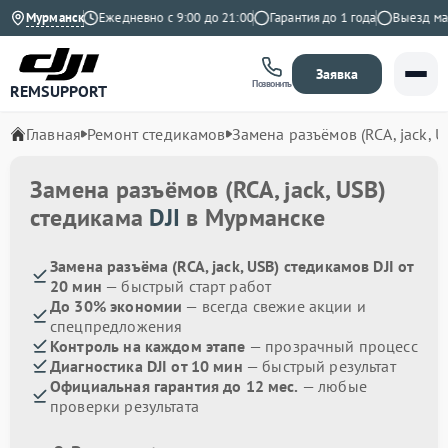
9 на Яндекс
Мурманск
Ежедневно с 9:00 до 21:00
Гарантия до 1 года
Выезд масте
Заявка
Позвонить
REMSUPPORT
Главная
Ремонт стедикамов
Замена разъёмов (RCA, jack, U
Замена разъёмов (RCA, jack, USB)
стедикама
DJI
в Мурманске
Замена разъёма (RCA, jack, USB) стедикамов DJI от
20 мин
— быстрый старт работ
До 30% экономии
— всегда свежие акции и
спецпредложения
Контроль на каждом этапе
— прозрачный процесс
Диагностика DJI от 10 мин
— быстрый результат
Официальная гарантия до 12 мес.
— любые
проверки результата