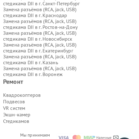
стедикама DJI в г.
Санкт-Петербург
Замена разъёмов (RCA, jack, USB)
стедикама DJI в г.
Краснодар
Замена разъёмов (RCA, jack, USB)
стедикама DJI в г.
Ростов-на-Дону
Замена разъёмов (RCA, jack, USB)
стедикама DJI в г.
Новосибирск
Замена разъёмов (RCA, jack, USB)
стедикама DJI в г.
Екатеринбург
Замена разъёмов (RCA, jack, USB)
стедикама DJI в г.
Казань
Замена разъёмов (RCA, jack, USB)
стедикама DJI в г.
Воронеж
Замена разъёмов (RCA, jack, USB)
Ремонт
стедикама DJI в г.
Волгоград
Замена разъёмов (RCA, jack, USB)
Квадрокоптеров
стедикама DJI в г.
Самара
Подвесов
Замена разъёмов (RCA, jack, USB)
VR систем
стедикама DJI в г.
Пермь
Экшн-камер
Замена разъёмов (RCA, jack, USB)
Стедикамов
стедикама DJI в г.
Красноярск
Замена разъёмов (RCA, jack, USB)
стедикама DJI в г.
Ижевск
Мы принимаем