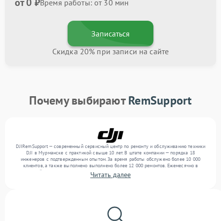
от 0 ₽
Время работы: от 30 мин
Записаться
Скидка 20% при записи на сайте
Почему выбирают
RemSupport
DJIRemSupport — современный сервисный центр по ремонту и обслуживанию техники
DJI в Мурманске с практикой свыше 10 лет. В штате компании — порядка 18
инженеров с подтвержденным опытом. За время работы обслужено более 10 000
клиентов, а также выполнено выполнено более 12 000 ремонтов. Ежемесячно в
сервисный центр поступает свыше 300 единиц техники, включая , , . Мы выполняем
Читать далее
ремонт различного уровня сложности и предлагаем стабильный уровень сервиса
благодаря отлаженным процессам ремонта.