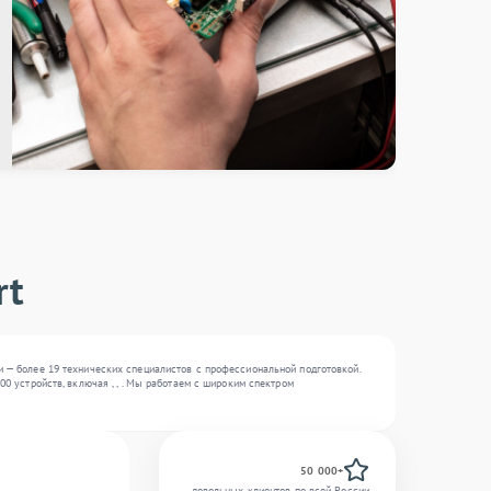
rt
 — более 19 технических специалистов с профессиональной подготовкой.
0 устройств, включая , , . Мы работаем с широким спектром
50 000+
довольных клиентов по всей России