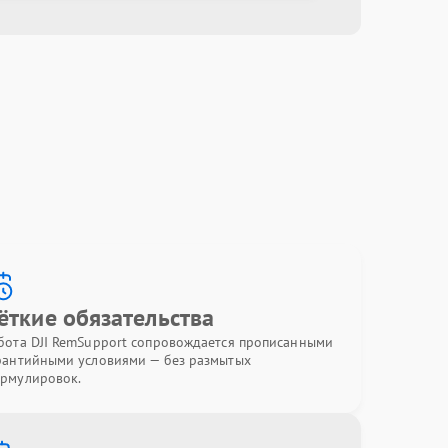
ёткие обязательства
бота DJI RemSupport сопровождается прописанными
рантийными условиями — без размытых
рмулировок.