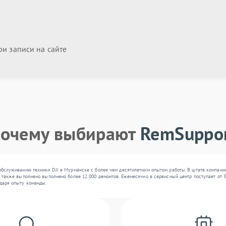
и записи на сайте
очему выбирают
RemSuppo
обслуживанию техники DJI в Мурманске с более чем десятилетним опытом работы. В штате компании
 также выполнено выполнено более 12 000 ремонтов. Ежемесячно в сервисный центр поступает от 30
даря опыту команды.