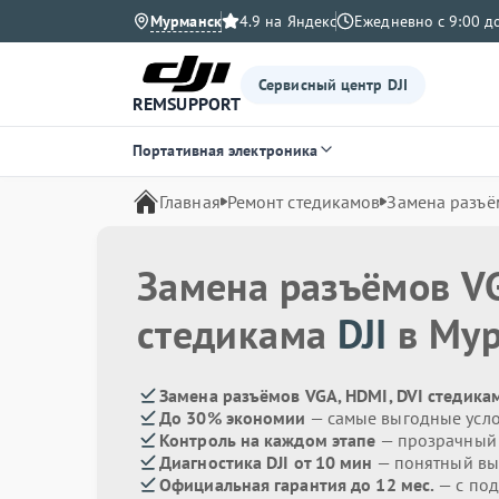
Мурманск
4.9 на Яндекс
Ежедневно с 9:00 д
Сервисный центр DJI
REMSUPPORT
Портативная электроника
Главная
Ремонт стедикамов
Замена разъё
Замена разъёмов VG
стедикама
DJI
в Мур
Замена разъёмов VGA, HDMI, DVI стедикам
До 30% экономии
— самые выгодные усл
Контроль на каждом этапе
— прозрачный
Диагностика DJI от 10 мин
— понятный в
Официальная гарантия до 12 мес.
— с по