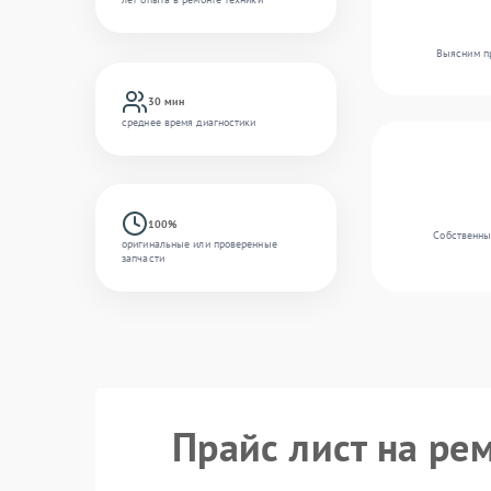
Выясним пр
30 мин
среднее время диагностики
100%
Собственны
оригинальные или проверенные
запчасти
Прайс лист на ре