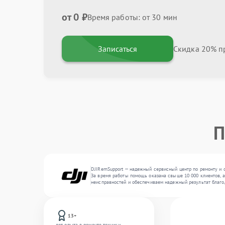
от 0 ₽
Время работы: от 30 мин
Записаться
Скидка 20% пр
П
DJIRemSupport — надежный сервисный центр по ремонту и 
За время работы помощь оказана свыше 10 000 клиентов, а
неисправностей и обеспечиваем надежный результат благо
13+
лет опыта в ремонте техники