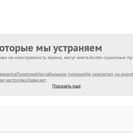
которые мы устраняем
жи на неисправность экрана, могут иметь более серьезные п
ряжается
Перегрев
Нестабильное питание
Не реагирует на кноп
ая настройка
Зависает
Показать еще