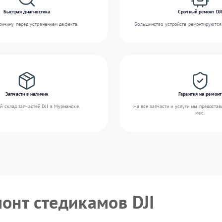
Быстрая диагностика
Срочный ремонт DJI
ичину перед устранением дефекта.
Большинство устройств ремонтируются 
Запчасти в наличии
Гарантия на ремонт
й склад запчастей DJI в Мурманске.
На все запчасти и услуги мы предостав
мес.
монт стедикамов DJI