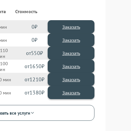
нта
Стоимость
0
Заказать
0
Заказать
110
550
100
1650
1210
0
1380
0
зать все услуги