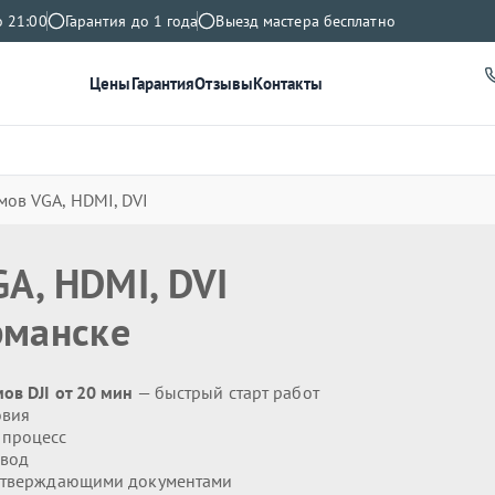
о 21:00
Гарантия до 1 года
Выезд мастера бесплатно
Цены
Гарантия
Отзывы
Контакты
мов VGA, HDMI, DVI
A, HDMI, DVI
манске
ов DJI от 20 мин
— быстрый старт работ
овия
 процесс
ывод
дтверждающими документами