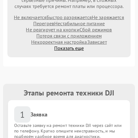
серьезные причины. Например, в сложных
случаях требуется ремонт платы или процессора.
Не включается
Быстро разряжается
Не заряжается
Перегрев
Нестабильное питание
Не реагирует на кнопки
Сбой режимов
Потеря связи с приложением
Некорректная настройка
Зависает
Показать еще
Этапы ремонта техники DJI
1
Заявка
Оставьте заявку на ремонт техники DJI через сайт или
по телефону. Кратко опишите неисправность, и мы
подберём удобное время для диагностики.