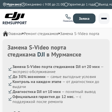
.9 на Яндекс
Мурманск
Ежедневно с 9:00 до 21:00
Гарантия до 1 года
Выезд маст
Заявка
Позвонить
REMSUPPORT
Главная
Ремонт стедикамов
Замена S-Video порта
Замена S-Video порта
стедикама
DJI
в Мурманске
Замена S-Video порта стедикамов DJI от 20 мин
—
экспресс-обслуживание
До 30% экономии
— самые выгодные условия
Контроль на каждом этапе
— от диагностики до
выдачи
Диагностика DJI от 10 мин
— понятный вывод
Официальная гарантия до 12 мес.
— с
поддержкой после ремонта