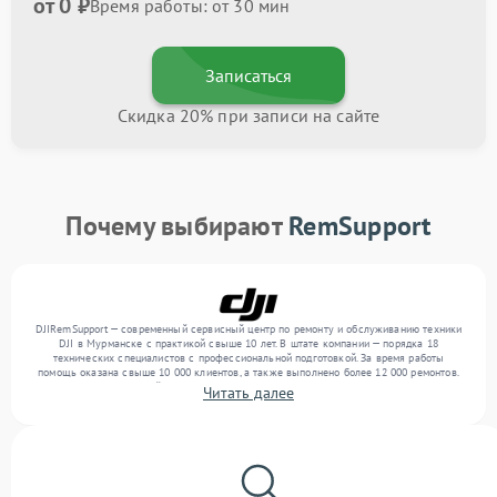
от 0 ₽
Время работы: от 30 мин
Записаться
Скидка 20% при записи на сайте
Почему выбирают
RemSupport
DJIRemSupport — современный сервисный центр по ремонту и обслуживанию техники
DJI в Мурманске с практикой свыше 10 лет. В штате компании — порядка 18
технических специалистов с профессиональной подготовкой. За время работы
помощь оказана свыше 10 000 клиентов, а также выполнено более 12 000 ремонтов.
Ежемесячно в сервисный центр поступает свыше 300 единиц техники, включая , , . Мы
Читать далее
устраняем поломки любой сложности и поддерживаем высокий стандарт качества
благодаря опыту команды.