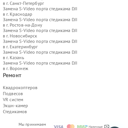
в г.
Санкт-Петербург
Замена S-Video порта стедикама DJI
в г.
Краснодар
Замена S-Video порта стедикама DJI
в г.
Ростов-на-Дону
Замена S-Video порта стедикама DJI
в г.
Новосибирск
Замена S-Video порта стедикама DJI
в г.
Екатеринбург
Замена S-Video порта стедикама DJI
в г.
Казань
Замена S-Video порта стедикама DJI
в г.
Воронеж
Замена S-Video порта стедикама DJI
Ремонт
в г.
Волгоград
Замена S-Video порта стедикама DJI
Квадрокоптеров
в г.
Самара
Подвесов
Замена S-Video порта стедикама DJI
VR систем
в г.
Пермь
Экшн-камер
Замена S-Video порта стедикама DJI
Стедикамов
в г.
Красноярск
Замена S-Video порта стедикама DJI
в г.
Ижевск
Мы принимаем