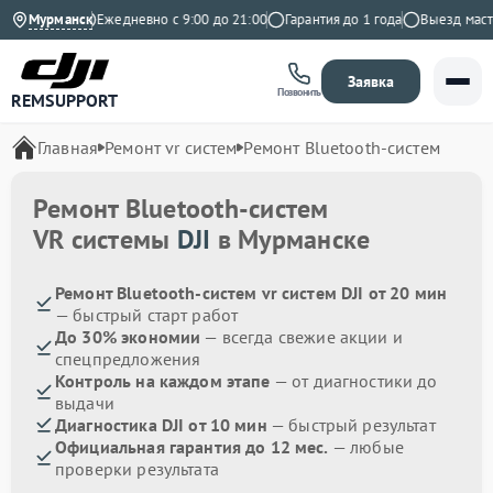
на Яндекс
Мурманск
Ежедневно с 9:00 до 21:00
Гарантия до 1 года
Выезд мастера
Заявка
Позвонить
REMSUPPORT
Главная
Ремонт vr систем
Ремонт Bluetooth-систем
Ремонт Bluetooth-систем
VR системы
DJI
в Мурманске
Ремонт Bluetooth-систем vr систем DJI от 20 мин
— быстрый старт работ
До 30% экономии
— всегда свежие акции и
спецпредложения
Контроль на каждом этапе
— от диагностики до
выдачи
Диагностика DJI от 10 мин
— быстрый результат
Официальная гарантия до 12 мес.
— любые
проверки результата