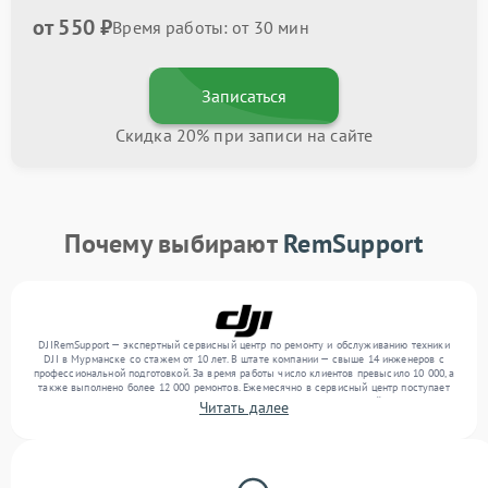
от 550 ₽
Время работы: от 30 мин
Записаться
Скидка 20% при записи на сайте
Почему выбирают
RemSupport
DJIRemSupport — экспертный сервисный центр по ремонту и обслуживанию техники
DJI в Мурманске со стажем от 10 лет. В штате компании — свыше 14 инженеров с
профессиональной подготовкой. За время работы число клиентов превысило 10 000, а
также выполнено более 12 000 ремонтов. Ежемесячно в сервисный центр поступает
свыше 300 единиц техники, включая , , . Мы беремся за задачи любой сложности и
Читать далее
гарантируем высокое качество обслуживания благодаря использованию
современного оборудования.