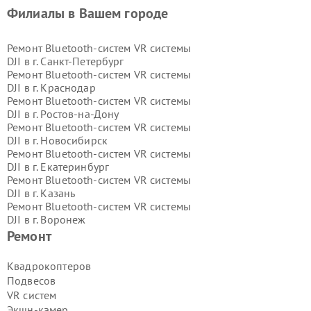
Филиалы в Вашем городе
Ремонт Bluetooth-систем VR системы
DJI в г.
Санкт-Петербург
Ремонт Bluetooth-систем VR системы
DJI в г.
Краснодар
Ремонт Bluetooth-систем VR системы
DJI в г.
Ростов-на-Дону
Ремонт Bluetooth-систем VR системы
DJI в г.
Новосибирск
Ремонт Bluetooth-систем VR системы
DJI в г.
Екатеринбург
Ремонт Bluetooth-систем VR системы
DJI в г.
Казань
Ремонт Bluetooth-систем VR системы
DJI в г.
Воронеж
Ремонт Bluetooth-систем VR системы
Ремонт
DJI в г.
Волгоград
Ремонт Bluetooth-систем VR системы
Квадрокоптеров
DJI в г.
Самара
Подвесов
Ремонт Bluetooth-систем VR системы
VR систем
DJI в г.
Пермь
Экшн-камер