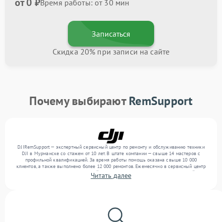
от 0 ₽
Время работы: от 30 мин
Записаться
Скидка 20% при записи на сайте
Почему выбирают
RemSupport
DJIRemSupport — экспертный сервисный центр по ремонту и обслуживанию техники
DJI в Мурманске со стажем от 10 лет. В штате компании — свыше 14 мастеров с
профильной квалификацией. За время работы помощь оказана свыше 10 000
клиентов, а также выполнено более 12 000 ремонтов. Ежемесячно в сервисный центр
поступает более 300 обращений, включая , , . Мы устраняем поломки любой
Читать далее
сложности и обеспечиваем надежный результат благодаря отлаженным процессам
ремонта.