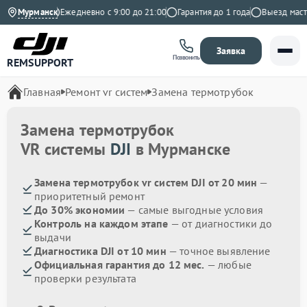
на Яндекс
Мурманск
Ежедневно с 9:00 до 21:00
Гарантия до 1 года
Выезд мастер
Заявка
Позвонить
REMSUPPORT
Главная
Ремонт vr систем
Замена термотрубок
Замена термотрубок
VR системы
DJI
в Мурманске
Замена термотрубок vr систем DJI от 20 мин
—
приоритетный ремонт
До 30% экономии
— самые выгодные условия
Контроль на каждом этапе
— от диагностики до
выдачи
Диагностика DJI от 10 мин
— точное выявление
Официальная гарантия до 12 мес.
— любые
проверки результата