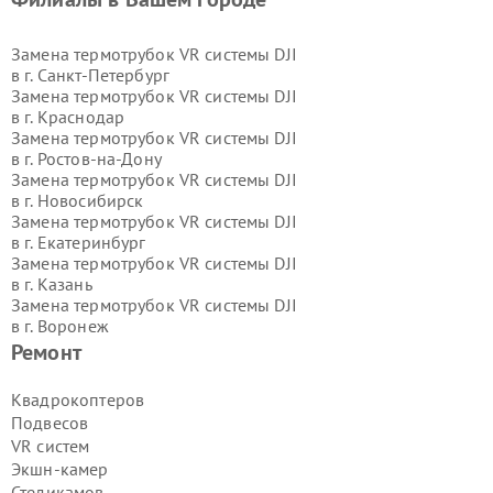
Замена термотрубок VR системы DJI
в г.
Санкт-Петербург
Замена термотрубок VR системы DJI
в г.
Краснодар
Замена термотрубок VR системы DJI
в г.
Ростов-на-Дону
Замена термотрубок VR системы DJI
в г.
Новосибирск
Замена термотрубок VR системы DJI
в г.
Екатеринбург
Замена термотрубок VR системы DJI
в г.
Казань
Замена термотрубок VR системы DJI
в г.
Воронеж
Замена термотрубок VR системы DJI
Ремонт
в г.
Волгоград
Замена термотрубок VR системы DJI
Квадрокоптеров
в г.
Самара
Подвесов
Замена термотрубок VR системы DJI
VR систем
в г.
Пермь
Экшн-камер
Замена термотрубок VR системы DJI
Стедикамов